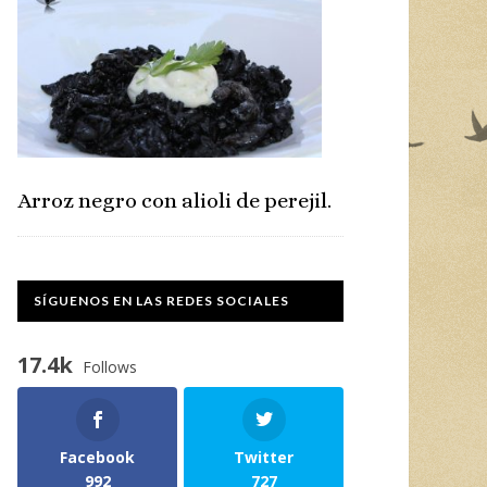
Arroz negro con alioli de perejil.
SÍGUENOS EN LAS REDES SOCIALES
17.4k
Follows
Facebook
Twitter
992
727