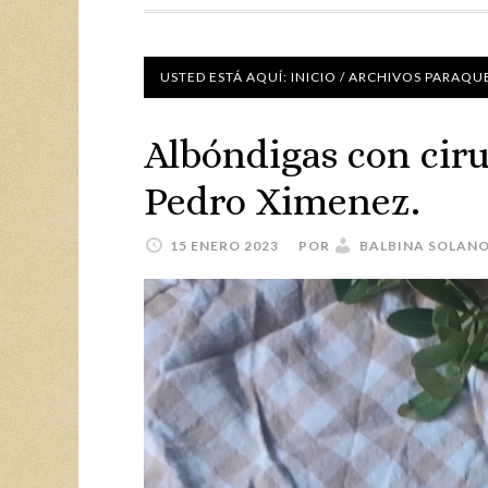
USTED ESTÁ AQUÍ:
INICIO
/
ARCHIVOS PARAQU
Albóndigas con ciru
Pedro Ximenez.
15 ENERO 2023
POR
BALBINA SOLAN