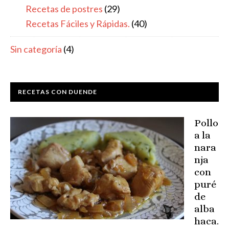
Recetas de postres
(29)
Recetas Fáciles y Rápidas.
(40)
Sin categoría
(4)
RECETAS CON DUENDE
Pollo
a la
nara
nja
con
puré
de
alba
haca.