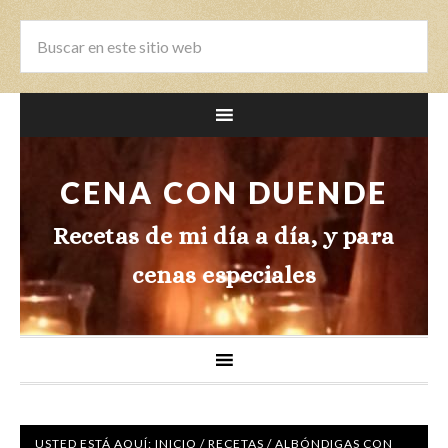
CENA CON DUENDE
Recetas de mi día a día, y para
cenas especiales
USTED ESTÁ AQUÍ:
INICIO
/
RECETAS
/
ALBÓNDIGAS CON