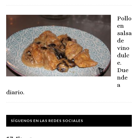
Pollo
en
salsa
de
vino
dulc
e.
Due
nde
a
diario.
SÍGUENOS EN LAS REDES SOCIALES