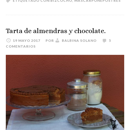
ETIQUETADO CON:
BIZCOCHO
,
MASCARPONE
POSTRES
Tarta de almendras y chocolate.
19 MAYO 2017
POR
BALBINA SOLANO
5
COMENTARIOS