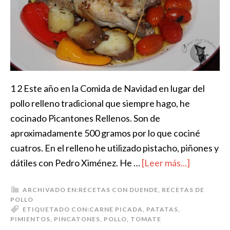
1 2 Este año en la Comida de Navidad en lugar del
pollo relleno tradicional que siempre hago, he
cocinado Picantones Rellenos. Son de
aproximadamente 500 gramos por lo que cociné
cuatros. En el relleno he utilizado pistacho, piñones y
dátiles con Pedro Ximénez. He …
[Leer más...]
ARCHIVADO EN:
RECETAS CON DUENDE
,
RECETAS DE
POLLO
ETIQUETADO CON:
CARNE PICADA
,
PATATAS
,
PIMIENTOS
,
PINCATONES
,
POLLO
,
TOMATE