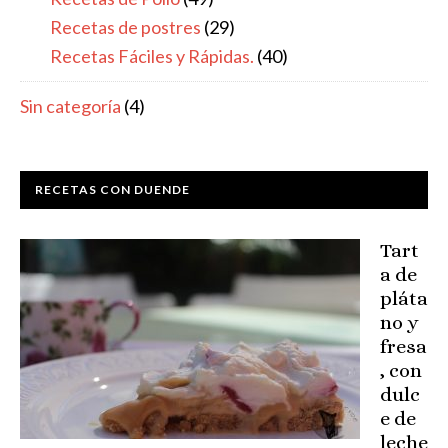
Recetas de postres
(29)
Recetas Fáciles y Rápidas.
(40)
Sin categoría
(4)
RECETAS CON DUENDE
Tart
a de
pláta
no y
fresa
, con
dulc
e de
leche