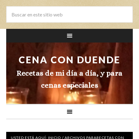
CENA CON DUENDE
Recetas de mi día a día, y para
cenas especiales
USTED ESTÁ AQUÍ:
INICIO
/
ARCHIVOS PARA
RECETAS CON