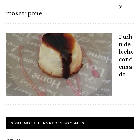
y
mascarpone.
Pudi
n de
leche
cond
ensa
da
SÍGUENOS EN LAS REDES SOCIALES