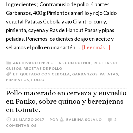
Ingredientes ; Contramuslo de pollo, 4 partes
Garbanzos, 400 g Pimientos amarillo y rojo Caldo
vegetal Patatas Cebolla y ajo Cilantro, curry,
pimienta, cayena y Ras de Hanout Pasas y pipas
peladas. Ponemos los dientes de ajo en aceite y
sellamos el pollo en una sartén. …
[Leer más...]
ARCHIVADO EN:
RECETAS CON DUENDE
,
RECETAS DE
GUISOS
,
RECETAS DE POLLO
ETIQUETADO CON:
CEBOLLA
,
GARBANZOS
,
PATATAS
,
PIMIENTOS
,
POLLO
Pollo macerado en cerveza y envuelto
en Panko, sobre quinoa y berenjenas
en tomate.
31 MARZO 2017
POR
BALBINA SOLANO
2
COMENTARIOS