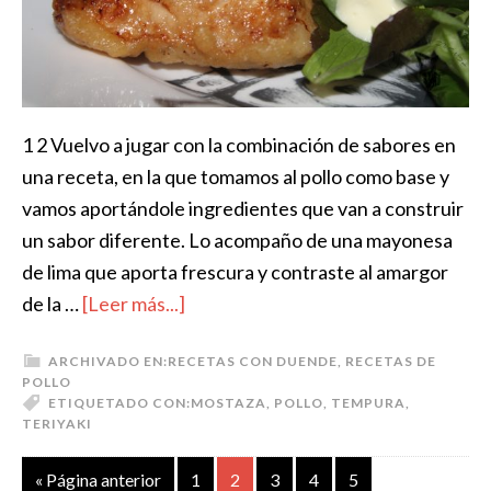
1 2 Vuelvo a jugar con la combinación de sabores en
una receta, en la que tomamos al pollo como base y
vamos aportándole ingredientes que van a construir
un sabor diferente. Lo acompaño de una mayonesa
de lima que aporta frescura y contraste al amargor
de la …
[Leer más...]
ARCHIVADO EN:
RECETAS CON DUENDE
,
RECETAS DE
POLLO
ETIQUETADO CON:
MOSTAZA
,
POLLO
,
TEMPURA
,
TERIYAKI
« Página anterior
1
2
3
4
5