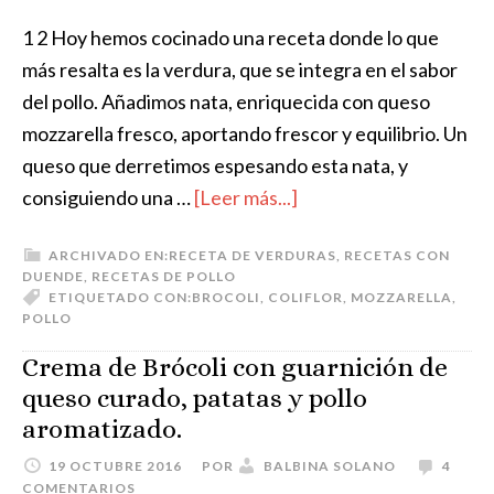
1 2 Hoy hemos cocinado una receta donde lo que
más resalta es la verdura, que se integra en el sabor
del pollo. Añadimos nata, enriquecida con queso
mozzarella fresco, aportando frescor y equilibrio. Un
queso que derretimos espesando esta nata, y
consiguiendo una …
[Leer más...]
ARCHIVADO EN:
RECETA DE VERDURAS
,
RECETAS CON
DUENDE
,
RECETAS DE POLLO
ETIQUETADO CON:
BROCOLI
,
COLIFLOR
,
MOZZARELLA
,
POLLO
Crema de Brócoli con guarnición de
queso curado, patatas y pollo
aromatizado.
19 OCTUBRE 2016
POR
BALBINA SOLANO
4
COMENTARIOS