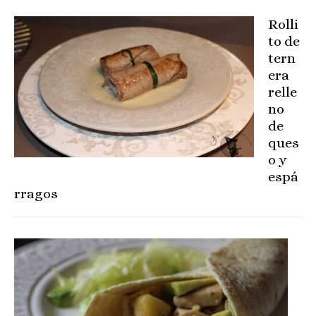
Rolli
to de
tern
era
relle
no
de
ques
o y
espá
rragos