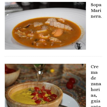
Sopa
Mari
nera.
Cre
ma
de
zana
hori
as,
guis
ante