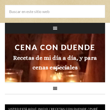
CENA CON DUENDE
Recetas de mi día a día, y para
cenas especiales
USTED ESTÁ AQUÍ:
INICIO
/
RECETAS CON DUENDE
/
PURÉ