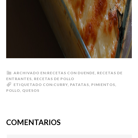
ARCHIVADO EN:
RECETAS CON DUENDE
,
RECETAS DE
ENTRANTES
,
RECETAS DE POLLO
ETIQUETADO CON:
CURRY
,
PATATAS
,
PIMIENTOS
,
POLLO
,
QUESOS
COMENTARIOS