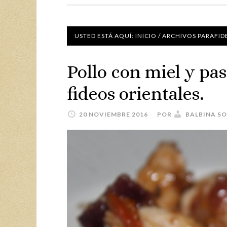
USTED ESTÁ AQUÍ:
INICIO
/
ARCHIVOS PARAFID
Pollo con miel y p
fideos orientales.
20 NOVIEMBRE 2016
POR
BALBINA S