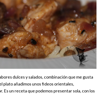
sabores dulces y salados, combinación que me gusta
el plato añadimos unos fideos orientales,
r. Es un receta que podemos presentar sola, con los