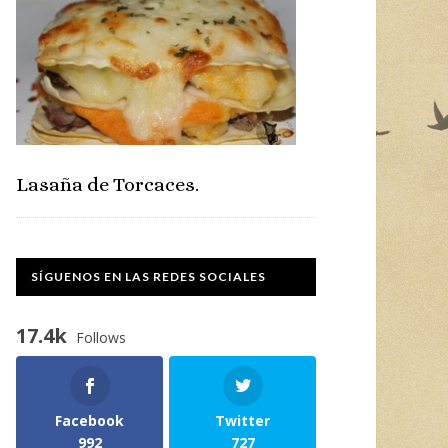
Lasaña de Torcaces.
SÍGUENOS EN LAS REDES SOCIALES
17.4k
Follows
Facebook
Twitter
992
727