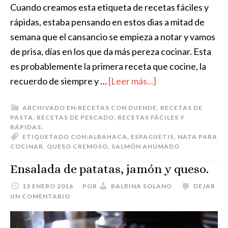
Cuando creamos esta etiqueta de recetas fáciles y
rápidas, estaba pensando en estos dias a mitad de
semana que el cansancio se empieza a notar y vamos
de prisa, días en los que da más pereza cocinar. Esta
es probablemente la primera receta que cocine, la
recuerdo de siempre y …
[Leer más...]
ARCHIVADO EN:
RECETAS CON DUENDE
,
RECETAS DE
PASTA
,
RECETAS DE PESCADO
,
RECETAS FÁCILES Y
RÁPIDAS.
ETIQUETADO CON:
ALBAHACA
,
ESPAGUETIS
,
NATA PARA
COCINAR
,
QUESO CREMOSO
,
SALMÓN AHUMADO
Ensalada de patatas, jamón y queso.
13 ENERO 2016
POR
BALBINA SOLANO
DEJAR
UN COMENTARIO