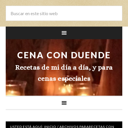
CENA CON DUENDE
Recetas de mi día a día, y para
cenas especiales
USTED ESTÁ AQUÍ:
INICIO
/
ARCHIVOS PARA
RECETAS CON