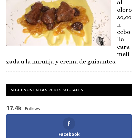
al
oloro
so,co
n
cebo
lla
cara
meli
zada a la naranja y crema de guisantes.
SÍGUENOS EN LAS REDES SOCIALES
17.4k
Follows
Facebook