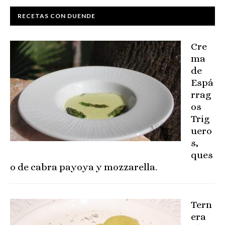
RECETAS CON DUENDE
Cre
ma
de
Espá
rrag
os
Trig
uero
s,
ques
o de cabra payoya y mozzarella.
Tern
era