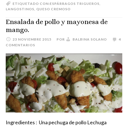
ETIQUETADO CON:
ESPÁRRAGOS TRIGUEROS
,
LANGOSTINOS
,
QUESO CREMOSO
Ensalada de pollo y mayonesa de
mango.
23 NOVIEMBRE 2015
POR
BALBINA SOLANO
4
COMENTARIOS
Ingredientes : Una pechuga de pollo Lechuga