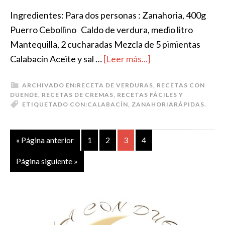
Ingredientes: Para dos personas : Zanahoria, 400g
Puerro Cebollino Caldo de verdura, medio litro
Mantequilla, 2 cucharadas Mezcla de 5 pimientas
Calabacín Aceite y sal …
[Leer más...]
ARCHIVADO EN:
RECETA DE VERDURAS
,
RECETAS CON
DUENDE
,
RECETAS DE CREMAS
,
RECETAS FÁCILES Y
ETIQUETADO CON:
CALABACÍN
,
ZANAHORIA
RÁPIDAS.
« Página anterior
1
2
3
4
Página siguiente »