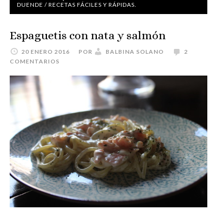
DUENDE
/
RECETAS FÁCILES Y RÁPIDAS.
Espaguetis con nata y salmón
20 ENERO 2016
POR
BALBINA SOLANO
2
COMENTARIOS