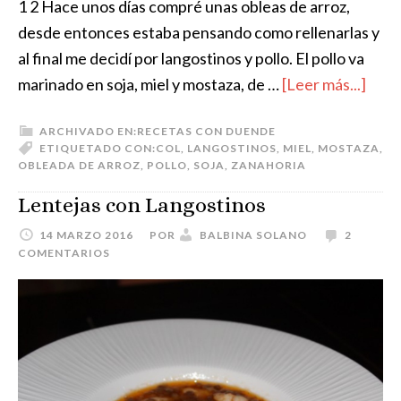
1 2 Hace unos días compré unas obleas de arroz,
desde entonces estaba pensando como rellenarlas y
al final me decidí por langostinos y pollo. El pollo va
marinado en soja, miel y mostaza, de …
[Leer más...]
ARCHIVADO EN:
RECETAS CON DUENDE
ETIQUETADO CON:
COL
,
LANGOSTINOS
,
MIEL
,
MOSTAZA
,
OBLEADA DE ARROZ
,
POLLO
,
SOJA
,
ZANAHORIA
Lentejas con Langostinos
14 MARZO 2016
POR
BALBINA SOLANO
2
COMENTARIOS