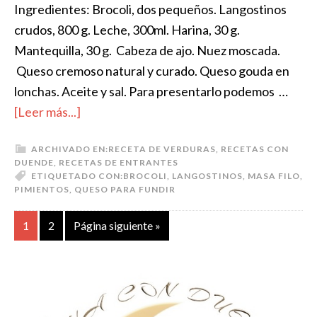
Ingredientes: Brocoli, dos pequeños. Langostinos
crudos, 800 g. Leche, 300ml. Harina, 30 g.
Mantequilla, 30 g. Cabeza de ajo. Nuez moscada.
Queso cremoso natural y curado. Queso gouda en
lonchas. Aceite y sal. Para presentarlo podemos …
[Leer más...]
ARCHIVADO EN:
RECETA DE VERDURAS
,
RECETAS CON
DUENDE
,
RECETAS DE ENTRANTES
ETIQUETADO CON:
BROCOLI
,
LANGOSTINOS
,
MASA FILO
,
PIMIENTOS
,
QUESO PARA FUNDIR
1
2
Página siguiente »