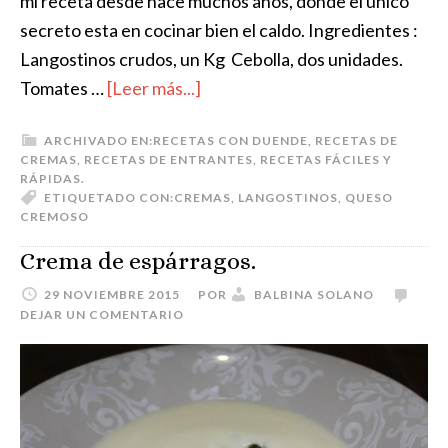
mi receta desde hace muchos años, donde el único
secreto esta en cocinar bien el caldo. Ingredientes :
Langostinos crudos, un Kg Cebolla, dos unidades.
Tomates …
[Leer más...]
ARCHIVADO EN:
RECETAS CON DUENDE
,
RECETAS DE
CREMAS
,
RECETAS DE ENTRANTES
,
RECETAS FÁCILES Y
RÁPIDAS.
ETIQUETADO CON:
CREMAS
,
LANGOSTINOS
,
QUESO
CREMOSO
Crema de espárragos.
29 NOVIEMBRE 2015
POR
BALBINA SOLANO
DEJAR UN COMENTARIO