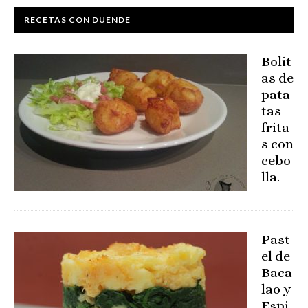
RECETAS CON DUENDE
Bolit
as de
pata
tas
frita
s con
cebo
lla.
Past
el de
Baca
lao y
Espi