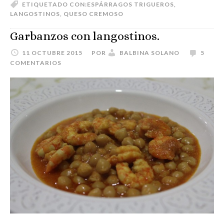
ETIQUETADO CON:
ESPÁRRAGOS TRIGUEROS
,
LANGOSTINOS
,
QUESO CREMOSO
Garbanzos con langostinos.
11 OCTUBRE 2015
POR
BALBINA SOLANO
5
COMENTARIOS