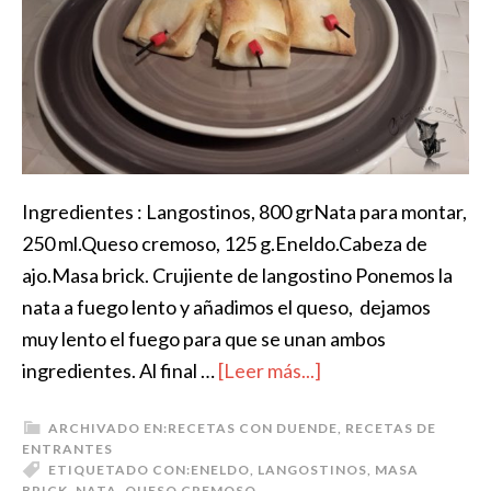
Ingredientes : Langostinos, 800 grNata para montar,
250 ml.Queso cremoso, 125 g.Eneldo.Cabeza de
ajo.Masa brick. Crujiente de langostino Ponemos la
nata a fuego lento y añadimos el queso, dejamos
muy lento el fuego para que se unan ambos
ingredientes. Al final …
[Leer más...]
ARCHIVADO EN:
RECETAS CON DUENDE
,
RECETAS DE
ENTRANTES
ETIQUETADO CON:
ENELDO
,
LANGOSTINOS
,
MASA
BRICK
,
NATA
,
QUESO CREMOSO