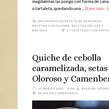
magdalenas las pongo con forma de cana
o tartaleta, quedando una …
[Leer más...]
ARCHIVADO EN:
RECETA DE VERDURAS
,
RECETAS CON DUENDE
,
RECETAS FÁCILES Y
RÁPIDAS.
ETIQUETADO CON:
ESPI
Quiche de cebolla
caramelizada, setas 
Oloroso y Camenbe
21 MARZO 2020
POR
BALBINA SOLAN
DEJAR UN COMENTARIO