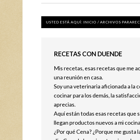
USTED ESTÁ AQUÍ:
INICIO
/
ARCHIVOS PARAREC
RECETAS CON DUENDE
Mis recetas, esas recetas que me a
una reunión en casa.
Soy una veterinaria aficionada a la 
cocinar para los demás, la satisfacc
aprecias.
Aquí están todas esas recetas que s
llegan productos nuevos a mi cocina
¿Por qué Cena? ¿Porque me gusta la m