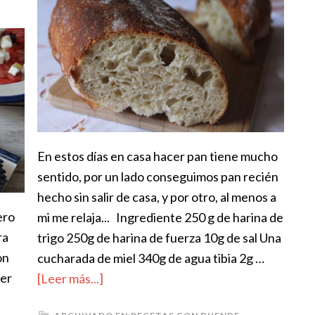
En estos días en casa hacer pan tiene mucho
sentido, por un lado conseguimos pan recién
hecho sin salir de casa, y por otro, al menos a
ero
mi me relaja... Ingrediente 250 g de harina de
ra
trigo 250g de harina de fuerza 10g de sal Una
on
cucharada de miel 340g de agua tibia 2g …
cer
[Leer más...]