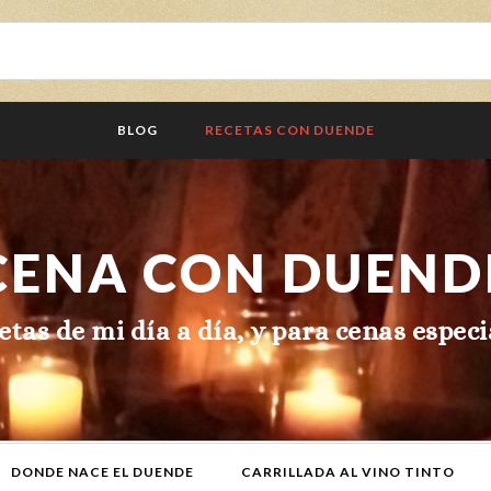
BLOG
RECETAS CON DUENDE
CENA CON DUEND
etas de mi día a día, y para cenas especi
DONDE NACE EL DUENDE
CARRILLADA AL VINO TINTO