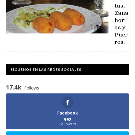
tas,
Zana
hori
as y
Puer
ros.
SÍGUENOS EN LAS REDES SOCIALES
17.4k
Follows
Facebook
992
Followers