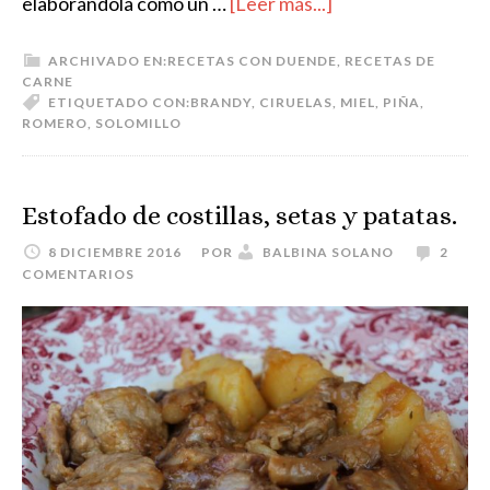
elaborándola como un …
[Leer más...]
ARCHIVADO EN:
RECETAS CON DUENDE
,
RECETAS DE
CARNE
ETIQUETADO CON:
BRANDY
,
CIRUELAS
,
MIEL
,
PIÑA
,
ROMERO
,
SOLOMILLO
Estofado de costillas, setas y patatas.
8 DICIEMBRE 2016
POR
BALBINA SOLANO
2
COMENTARIOS