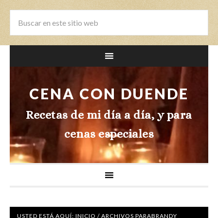
CENA CON DUENDE
Recetas de mi día a día, y para
cenas especiales
USTED ESTÁ AQUÍ:
INICIO
/
ARCHIVOS PARABRANDY