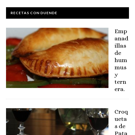
RECETAS CON DUENDE
Emp
anad
illas
de
hum
mus
y
tern
era.
Croq
ueta
s de
Pata