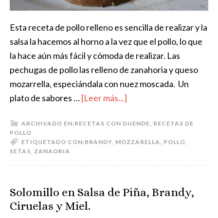
Esta receta de pollo relleno es sencilla de realizar y la
salsa la hacemos al horno a la vez que el pollo, lo que
la hace aún más fácil y cómoda de realizar. Las
pechugas de pollo las relleno de zanahoria y queso
mozarrella, especiándala con nuez moscada. Un
plato de sabores …
[Leer más...]
ARCHIVADO EN:
RECETAS CON DUENDE
,
RECETAS DE
POLLO
ETIQUETADO CON:
BRANDY
,
MOZZARELLA
,
POLLO
,
SETAS
,
ZANAORIA
Solomillo en Salsa de Piña, Brandy,
Ciruelas y Miel.