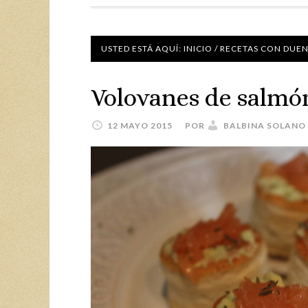
USTED ESTÁ AQUÍ:
INICIO
/
RECETAS CON DUE
Volovanes de salmó
12 MAYO 2015
POR
BALBINA SOLANO