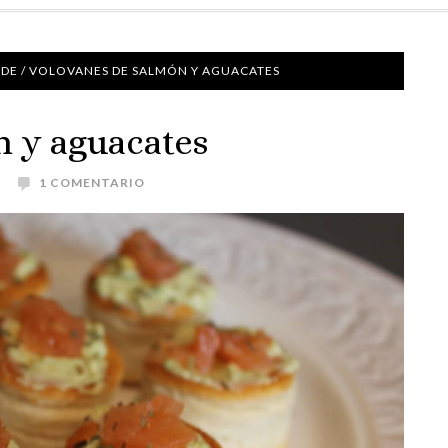
NDE
/
VOLOVANES DE SALMÓN Y AGUACATES
n y aguacates
1 COMENTARIO