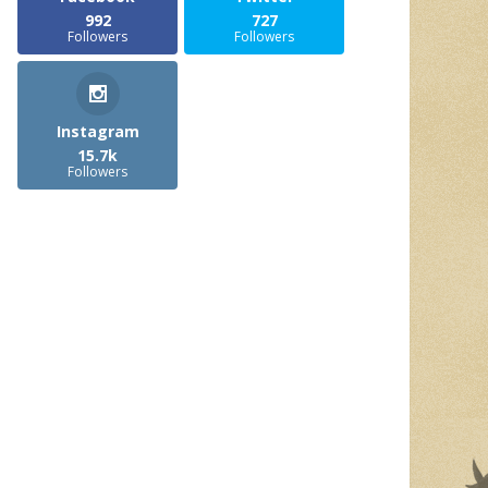
992
727
Followers
Followers
Instagram
15.7k
Followers