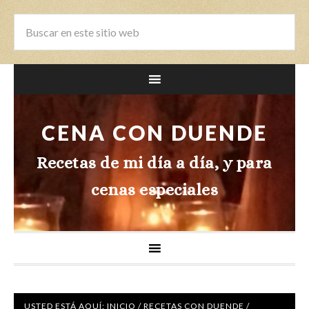
CENA CON DUENDE
Recetas de mi día a día, y para
cenas especiales
USTED ESTÁ AQUÍ:
INICIO
/
RECETAS CON DUENDE
/