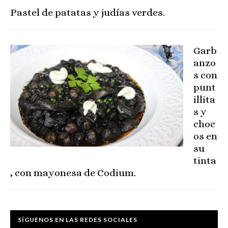
Pastel de patatas y judías verdes.
Garb
anzo
s con
punt
illita
s y
choc
os en
su
tinta
, con mayonesa de Codium.
SÍGUENOS EN LAS REDES SOCIALES