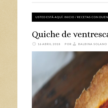
USTED ESTÁ AQUÍ:
INICIO
/
RECETAS CON DUE
Quiche de ventresca
16 ABRIL 2018
POR
BALBINA SOLANO