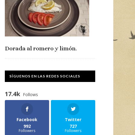
Dorada al romero y limón.
SÍGUENOS EN LAS REDES SOCIALES
17.4k
Follows
Facebook
Twitter
992
727
Followers
Followers