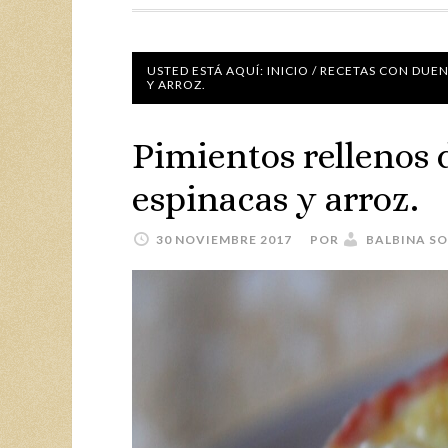
USTED ESTÁ AQUÍ:
INICIO
/
RECETAS CON DUE
Y ARROZ.
Pimientos rellenos 
espinacas y arroz.
30 NOVIEMBRE 2017
POR
BALBINA S