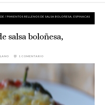
NDE
/
PIMIENTOS RELLENOS DE SALSA BOLOÑESA, ESPINACAS
de salsa boloñesa,
OLANO
1 COMENTARIO