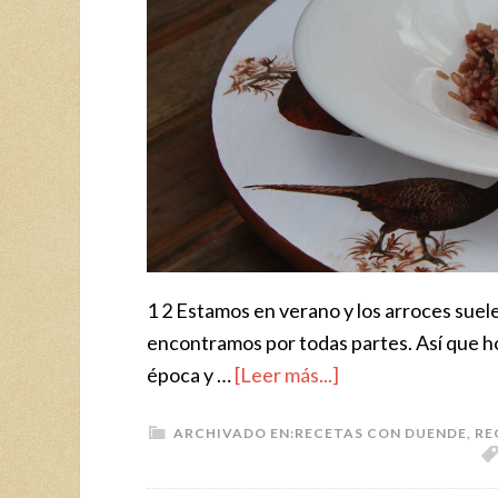
1 2 Estamos en verano y los arroces suele
encontramos por todas partes. Así que h
época y …
[Leer más...]
ARCHIVADO EN:
RECETAS CON DUENDE
,
RE