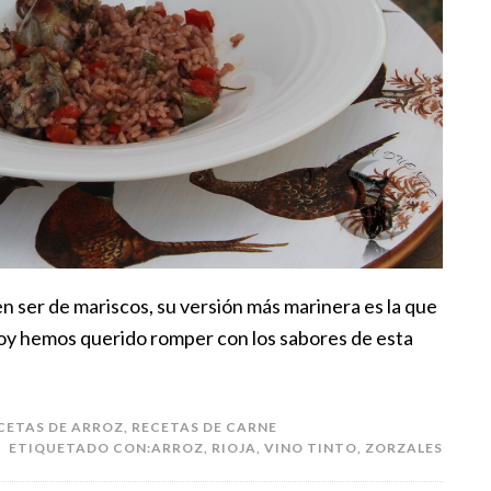
n ser de mariscos, su versión más marinera es la que
oy hemos querido romper con los sabores de esta
CETAS DE ARROZ
,
RECETAS DE CARNE
ETIQUETADO CON:
ARROZ
,
RIOJA
,
VINO TINTO
,
ZORZALES