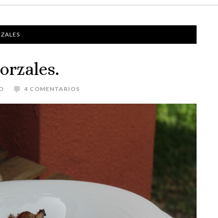
RZALES
orzales.
O
4 COMENTARIOS