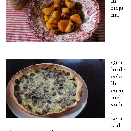
la
rioja
na.
Quic
he de
cebo
lla
cara
meli
zada
,
seta
s al