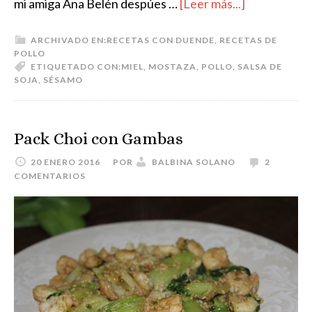
mi amiga Ana Belén despúes …
[Leer más...]
ARCHIVADO EN:
RECETAS CON DUENDE
,
RECETAS DE
POLLO
ETIQUETADO CON:
MIEL
,
MOSTAZA
,
POLLO
,
SALSA DE
SOJA
,
SÉSAMO
Pack Choi con Gambas
20 ENERO 2016
POR
BALBINA SOLANO
2
COMENTARIOS