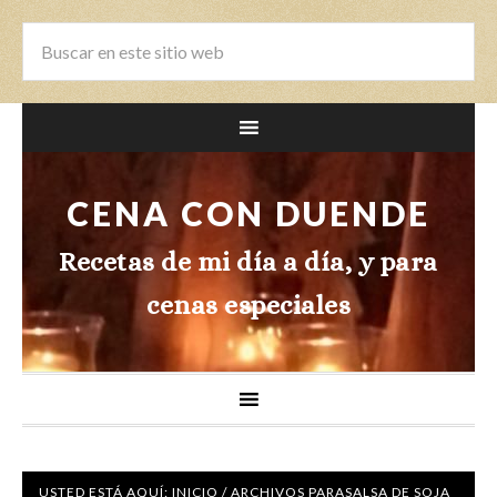
CENA CON DUENDE
Recetas de mi día a día, y para
cenas especiales
USTED ESTÁ AQUÍ:
INICIO
/
ARCHIVOS PARASALSA DE SOJA