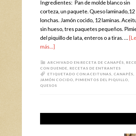
Ingredientes: Pan de molde blanco sin
corteza, un paquete. Queso laminado,12
lonchas. Jamón cocido, 12 laminas. Aceit
sin hueso, tres paquetes pequeños. Pimi
del piquillo de lata, enteros o a tiras. …
[L
más...]
ARCHIVADO EN:
RECETA DE CANAPÉS
,
REC
CON DUENDE
,
RECETAS DE ENTRANTES
ETIQUETADO CON:
ACEITUNAS
,
CANAPÉS
,
JAMÓN COCIDO
,
PIMIENTOS DEL PIQUILLO
,
QUESOS