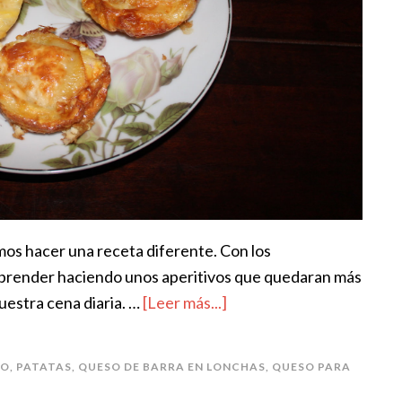
mos hacer una receta diferente. Con los
rprender haciendo unos aperitivos que quedaran más
uestra cena diaria. …
[Leer más...]
DO
,
PATATAS
,
QUESO DE BARRA EN LONCHAS
,
QUESO PARA