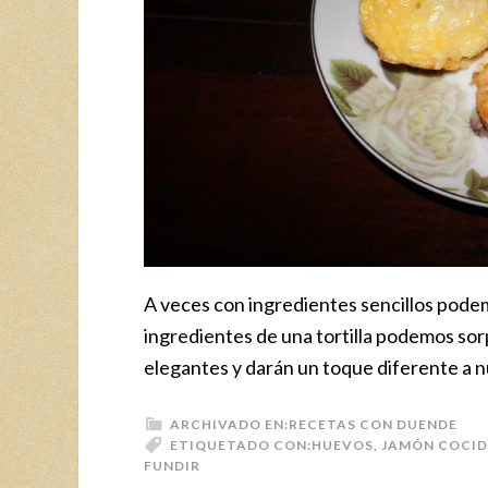
A veces con ingredientes sencillos pode
ingredientes de una tortilla podemos so
elegantes y darán un toque diferente a n
ARCHIVADO EN:
RECETAS CON DUENDE
ETIQUETADO CON:
HUEVOS
,
JAMÓN COCI
FUNDIR