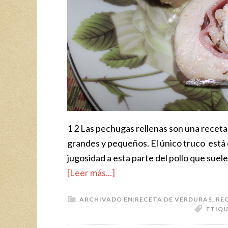
1 2 Las pechugas rellenas son una receta
grandes y pequeños. El único truco está 
jugosidad a esta parte del pollo que suel
[Leer más...]
ARCHIVADO EN:
RECETA DE VERDURAS
,
RE
ETIQ