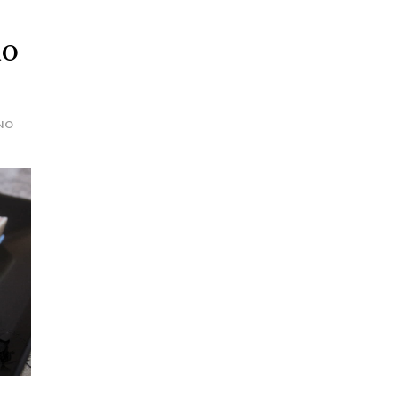
to
NO