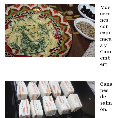
Mac
arro
nes
con
espi
naca
s y
Cam
emb
ert
Cana
pés
de
salm
ón.