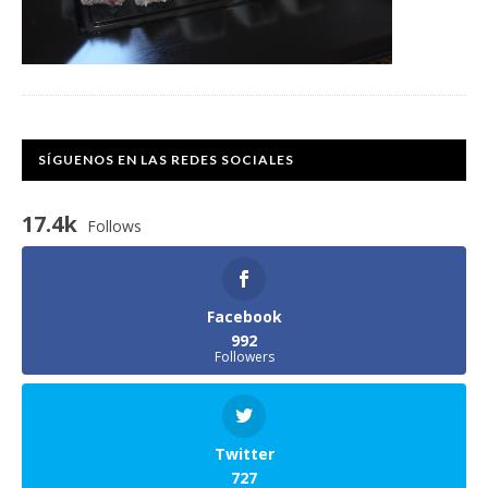
SÍGUENOS EN LAS REDES SOCIALES
17.4k
Follows
Facebook
992
Followers
Twitter
727