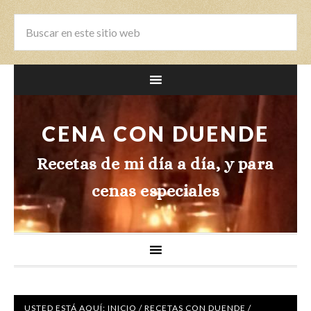
CENA CON DUENDE
Recetas de mi día a día, y para
cenas especiales
USTED ESTÁ AQUÍ:
INICIO
/
RECETAS CON DUENDE
/