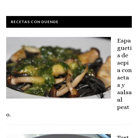
RECETAS CON DUENDE
Espa
gueti
s de
sepi
a con
seta
s y
salsa
al
pest
o.
Tart