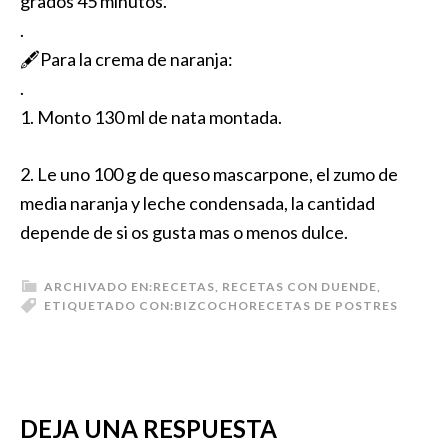
grados 45 minutos.
.
🖋Para la crema de naranja:
.
1. Monto 130 ml de nata montada.
2. Le uno 100 g de queso mascarpone, el zumo de
media naranja y leche condensada, la cantidad
depende de si os gusta mas o menos dulce.
ARCHIVADO EN:
RECETAS
,
RECETAS CON DUENDE
,
ETIQUETADO CON:
BIZCOCHO
RECETAS DE POSTRES
DEJA UNA RESPUESTA