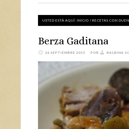
USTED ESTÁ AQUÍ:
INICIO
/
RECETAS CON DUE
Berza Gaditana
26 SEPTIEMBRE 2015
POR
BALBINA S