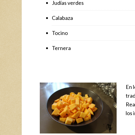
Judías verdes
Calabaza
Tocino
Ternera
En l
trad
Rea
los 