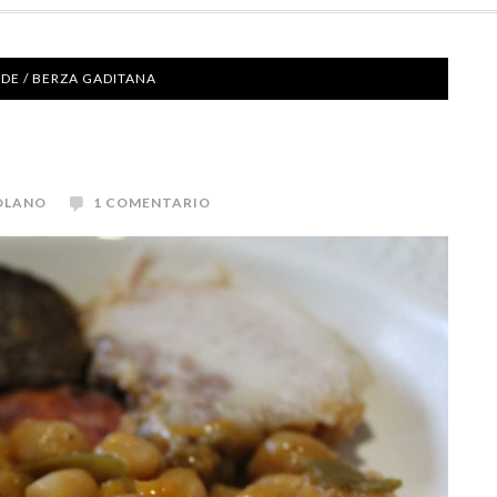
NDE
/
BERZA GADITANA
OLANO
1 COMENTARIO