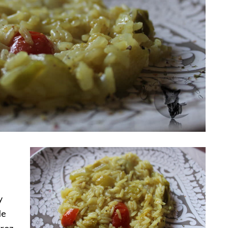
y
Me
rroz