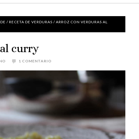
NDE
/
RECETA DE VERDURAS
/
ARROZ CON VERDURAS AL
al curry
ANO
1 COMENTARIO