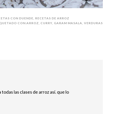
CETAS CON DUENDE
,
RECETAS DE ARROZ
QUETADO CON:
ARROZ
,
CURRY
,
GARAM MASALA
,
VERDURAS
odas las clases de arroz así. que lo