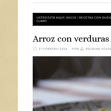
USTED ESTÁ AQUÍ:
INICIO
/
RECETAS CON DUE
CURRY
Arroz con verduras 
27 FEBRERO 2016
POR
BALBINA SOL